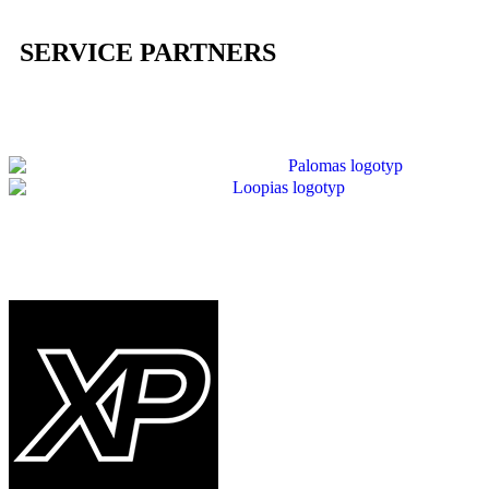
SERVICE PARTNERS