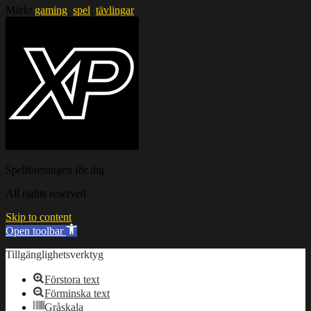
Märkt
gaming
,
spel
,
tävlingar
Spelföreningen för dig
All rights reserved
Skip to content
Open toolbar
Tillgänglighetsverktyg
Förstora text
Förminska text
Gråskala