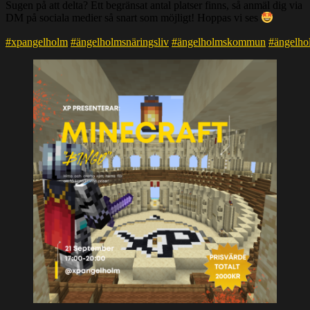
Sugen på att delta? Ett begränsat antal platser finns, så anmäl dig via
DM på sociala medier så snart som möjligt! Hoppas vi ses
#xpangelholm
#ängelholmsnäringsliv
#ängelholmskommun
#ängelho