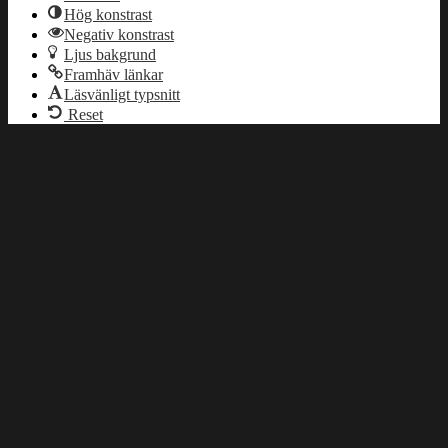
Hög konstrast
Negativ konstrast
Ljus bakgrund
Framhäv länkar
Läsvänligt typsnitt
Reset