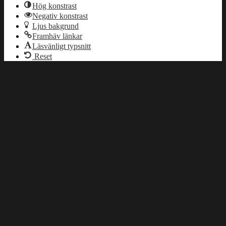
Hög konstrast
Negativ konstrast
Ljus bakgrund
Framhäv länkar
Läsvänligt typsnitt
Reset