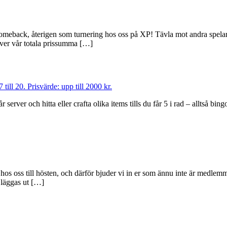
comeback, återigen som turnering hos oss på XP! Tävla mot andra spelare i
töver vår totala prissumma […]
r server och hitta eller crafta olika items tills du får 5 i rad – alltså bi
 hos oss till hösten, och därför bjuder vi in er som ännu inte är medlem
 läggas ut […]