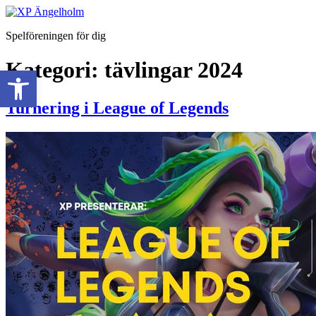
Spelföreningen för dig
Kategori:
tävlingar 2024
Open toolbar
Turnering i League of Legends